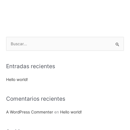
B
u
s
Entradas recientes
c
a
Hello world!
r
p
Comentarios recientes
o
r
A WordPress Commenter
en
Hello world!
: