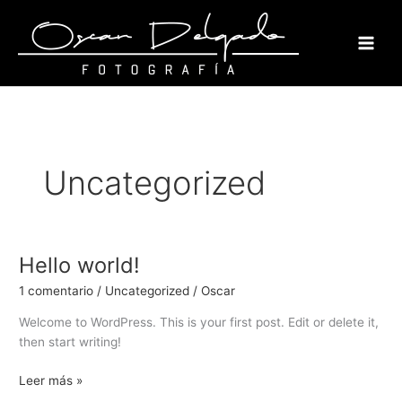
Ir
al
contenido
Uncategorized
Hello world!
Hello
world!
1 comentario
/
Uncategorized
/
Oscar
Welcome to WordPress. This is your first post. Edit or delete it,
then start writing!
Leer más »