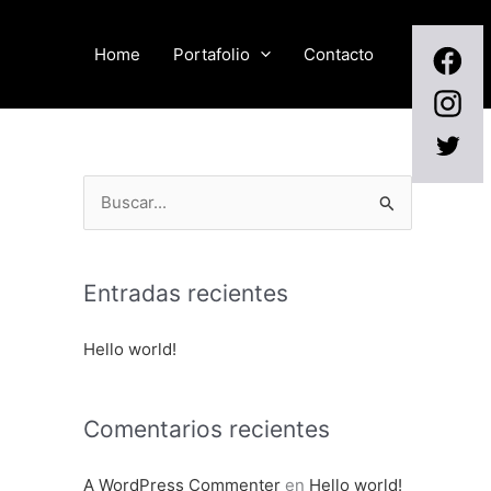
Home
Portafolio
Contacto
B
u
s
Entradas recientes
c
a
Hello world!
r
p
Comentarios recientes
o
r
A WordPress Commenter
en
Hello world!