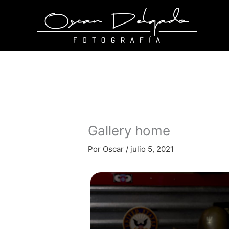
Ir
al
contenido
Gallery home
Por
Oscar
/
julio 5, 2021